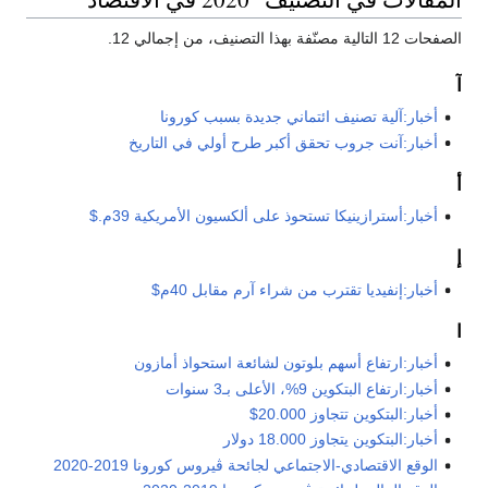
الصفحات 12 التالية مصنّفة بهذا التصنيف، من إجمالي 12.
آ
أخبار:آلية تصنيف ائتماني جديدة بسبب كورونا
أخبار:آنت جروب تحقق أكبر طرح أولي في التاريخ
أ
أخبار:أسترازينيكا تستحوذ على ألكسيون الأمريكية 39م.$
إ
أخبار:إنفيديا تقترب من شراء آرم مقابل 40م$
ا
أخبار:ارتفاع أسهم بلوتون لشائعة استحواذ أمازون
أخبار:ارتفاع البتكوين 9%، الأعلى بـ3 سنوات
أخبار:البتكوين تتجاوز 20.000$
أخبار:البتكوين يتجاوز 18.000 دولار
الوقع الاقتصادي-الاجتماعي لجائحة ڤيروس كورونا 2019-2020