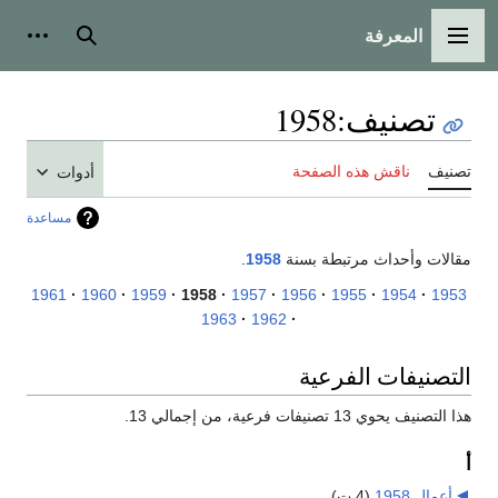
المعرفة
القائمة الرئيسية
بحث
أدوات
تصنيف
:
1958
تصنيف
ناقش هذه الصفحة
أدوات
مساعدة
مقالات وأحداث مرتبطة بسنة
1958
.
1961
1960
1959
1958
1957
1956
1955
1954
1953
1963
1962
التصنيفات الفرعية
هذا التصنيف يحوي 13 تصنيفات فرعية، من إجمالي 13.
أ
أعمال 1958
‏
(4 ت)