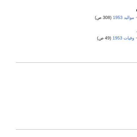
مواليد 1953
‏
(308 ص)
وفيات 1953
‏
(49 ص)