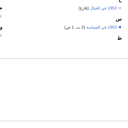
م
1953 في الخيال
‏
(فارغ)
س
و
1953 في السياسة
‏
(2 ت، 1 ص)
ط