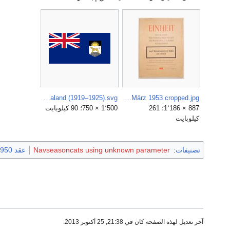
Flag of Nyasaland (1919–1925).svg
EINHEIT-Sonderheft März 1953 cropped.jpg
887 × 1٬186؛ 261
1٬500 × 750؛ 90 كيلوبايت
كيلوبايت
تصنيفات
:
Navseasoncats using unknown parameter
عقد 1950
آخر تعديل لهذه الصفحة كان في 21:38, 25 أكتوبر 2013.