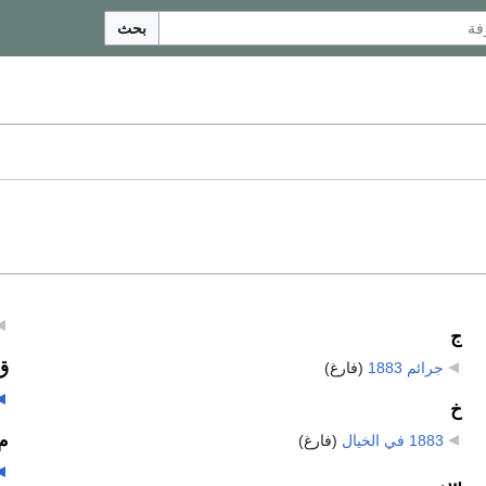
بحث
ج
ق
جرائم 1883
‏
(فارغ)
خ
م
1883 في الخيال
‏
(فارغ)
س