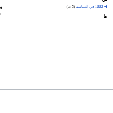
و
1883 في السياسة
‏
(2 ت)
ط