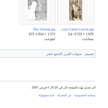
Res Gestae.jpg
Campaspe Ottin cour Carree Louvre.jpg
1٬675 × 3٬722؛ 3٫4
1٬272 × 1٬914؛ 673
ميجابايت
كيلوبايت
تصنيف
:
سنوات القرن التاسع عشر
آخر تعديل لهذه الصفحة كان في 16:19, 4 فبراير 2007.
سياسة الخصوصية
عن المعرفة
عدم مسؤولية