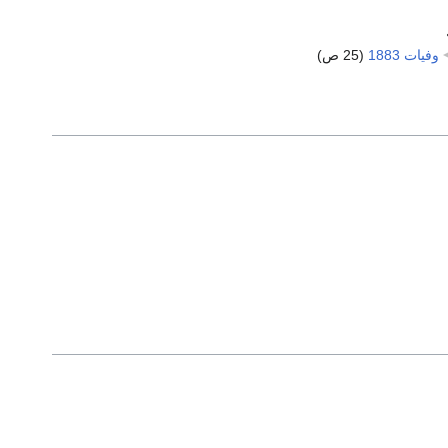
وفيات 1883
‏
(25 ص)