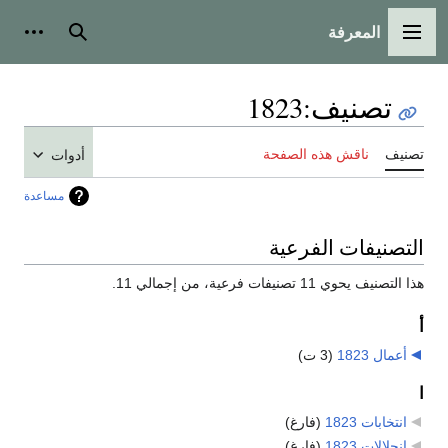
المعرفة
القائمة الرئيسية
بحث
أدوات
تصنيف
:
1823
تصنيف
ناقش هذه الصفحة
أدوات
مساعدة
التصنيفات الفرعية
هذا التصنيف يحوي 11 تصنيفات فرعية، من إجمالي 11.
أ
أعمال 1823
‏
(3 ت)
ا
انتخابات 1823
‏
(فارغ)
انحلالات 1823
‏
(فارغ)