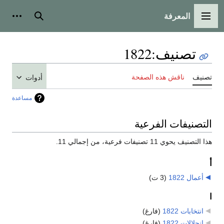
المعرفة
القائمة الرئيسية
بحث
أدوات
تصنيف
:
1822
تصنيف
ناقش هذه الصفحة
أدوات
مساعدة
التصنيفات الفرعية
هذا التصنيف يحوي 11 تصنيفات فرعية، من إجمالي 11.
أ
أعمال 1822
‏
(3 ت)
ا
انتخابات 1822
‏
(فارغ)
انحلالات 1822
‏
(فارغ)