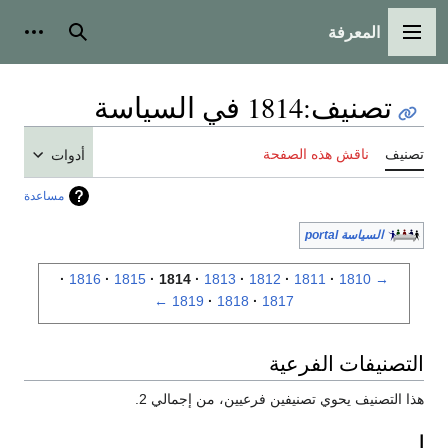
المعرفة
القائمة الرئيسية
بحث
أدوات
تصنيف
:
1814 في السياسة
تصنيف
ناقش هذه الصفحة
أدوات
مساعدة
السياسة portal
1816
1815
1814
1813
1812
1811
1810
→
←
1819
1818
1817
التصنيفات الفرعية
هذا التصنيف يحوي تصنيفين فرعيين، من إجمالي 2.
ا