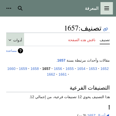
المعرفة
القائمة الرئيسية
بحث
أدوات
تصنيف
:
1657
تصنيف
ناقش هذه الصفحة
أدوات
مساعدة
مقالات وأحداث مرتبطة بسنة
1657
.
1660
1659
1658
1657
1656
1655
1654
1653
1652
1662
1661
التصنيفات الفرعية
هذا التصنيف يحوي 12 تصنيفات فرعية، من إجمالي 12.
أ
أعمال 1657
‏
(3 ت)