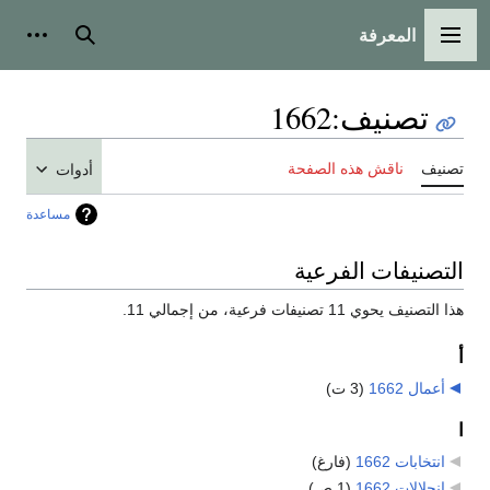
المعرفة
القائمة الرئيسية
بحث
أدوات
تصنيف
:
1662
تصنيف
ناقش هذه الصفحة
أدوات
مساعدة
التصنيفات الفرعية
هذا التصنيف يحوي 11 تصنيفات فرعية، من إجمالي 11.
أ
أعمال 1662
‏
(3 ت)
ا
انتخابات 1662
‏
(فارغ)
انحلالات 1662
‏
(1 ص)