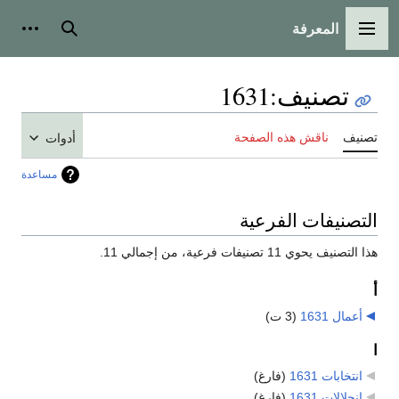
المعرفة
القائمة الرئيسية
بحث
أدوات
تصنيف
:
1631
تصنيف
ناقش هذه الصفحة
أدوات
مساعدة
التصنيفات الفرعية
هذا التصنيف يحوي 11 تصنيفات فرعية، من إجمالي 11.
أ
أعمال 1631
‏
(3 ت)
ا
انتخابات 1631
‏
(فارغ)
انحلالات 1631
‏
(فارغ)