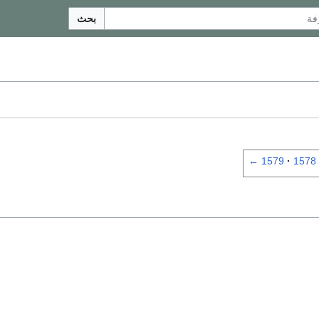
بحث
←
1579
1578