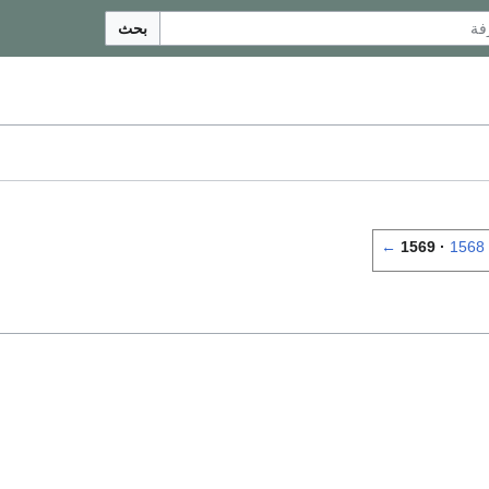
بحث
←
1569
1568