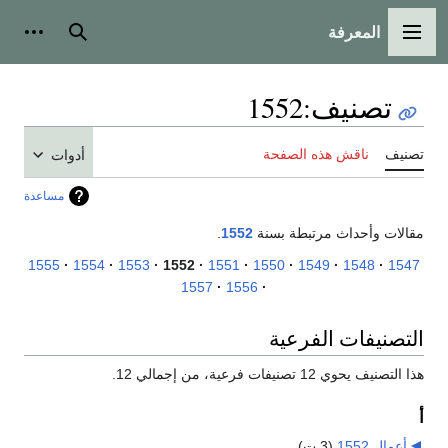
المعرفة
القائمة الرئيسية
بحث
أدوات
تصنيف
:
1552
تصنيف
ناقش هذه الصفحة
أدوات
مساعدة
مقالات وأحداث مرتبطة بسنة
1552
.
1555
1554
1553
1552
1551
1550
1549
1548
1547
1557
1556
التصنيفات الفرعية
هذا التصنيف يحوي 12 تصنيفات فرعية، من إجمالي 12.
أ
أعمال 1552
‏
(3 ت)