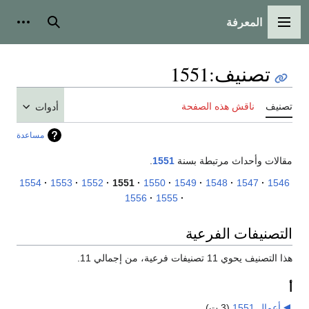
المعرفة
القائمة الرئيسية
بحث
أدوات
تصنيف
:
1551
تصنيف
ناقش هذه الصفحة
أدوات
مساعدة
مقالات وأحداث مرتبطة بسنة
1551
.
1554
1553
1552
1551
1550
1549
1548
1547
1546
1556
1555
التصنيفات الفرعية
هذا التصنيف يحوي 11 تصنيفات فرعية، من إجمالي 11.
أ
أعمال 1551
‏
(3 ت)