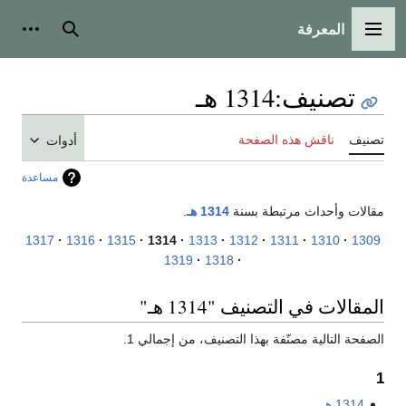
المعرفة
القائمة الرئيسية
بحث
أدوات
تصنيف
:
1314 هـ
تصنيف
ناقش هذه الصفحة
أدوات
مساعدة
مقالات وأحداث مرتبطة بسنة
1314 هـ
.
1317
1316
1315
1314
1313
1312
1311
1310
1309
1319
1318
المقالات في التصنيف "1314 هـ"
الصفحة التالية مصنّفة بهذا التصنيف، من إجمالي 1.
1
1314 هـ