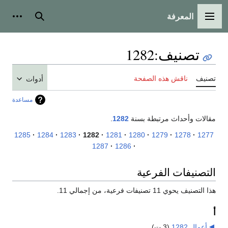
المعرفة
القائمة الرئيسية
بحث
أدوات
تصنيف
:
1282
تصنيف
ناقش هذه الصفحة
أدوات
مساعدة
مقالات وأحداث مرتبطة بسنة
1282
.
1285
1284
1283
1282
1281
1280
1279
1278
1277
1287
1286
التصنيفات الفرعية
هذا التصنيف يحوي 11 تصنيفات فرعية، من إجمالي 11.
أ
أعمال 1282
‏
(3 ت)