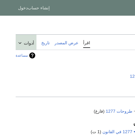
إنشاء حساب
دخول
اقرأ
عرض المصدر
تاريخ
أدوات
مساعدة
12
طروحات 1277
‏
(فارغ)
1277 في القانون
‏
(1 ت)