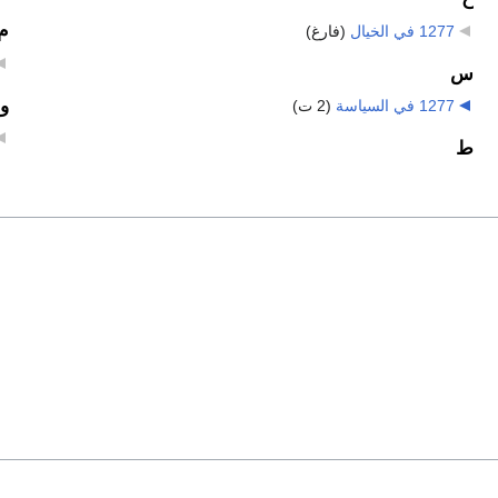
م
1277 في الخيال
‏
(فارغ)
س
و
1277 في السياسة
‏
(2 ت)
ط