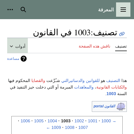
المعرفة
القائمة الرئيسية
بحث
أدوات
تصنيف
:
1003 في القانون
تصنيف
ناقش هذه الصفحة
أدوات
مساعدة
هذا
التصنيف
هو
للقوانين
والدساتيرالتي
شـُرِّعت
والقضايا
المحكوم فيها
والكتابات القانونية
،
والمعاهدات
المبرمة أو التي دخلت حيز التنفيذ في
السنة
1003
.
القانون portal
1006
1005
1004
1003
1002
1001
1000
→
←
1009
1008
1007