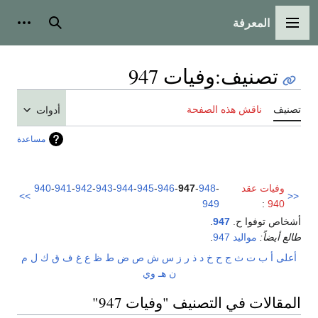
المعرفة
القائمة الرئيسية
بحث
أدوات
تصنيف
:
وفيات 947
تصنيف
ناقش هذه الصفحة
أدوات
مساعدة
وفيات عقد
-
948
-
947
-
946
-
945
-
944
-
943
-
942
-
941
-
940
>>
<<
949
:
940
أشخاص توفوا ح.
947
.
طالع أيضاً:
مواليد 947
.
أعلى
أ
ب
ت
ث
ج
ح
خ
د
ذ
ر
ز
س
ش
ص
ض
ط
ظ
ع
غ
ف
ق
ك
ل
م
ن
هـ
و
ي
المقالات في التصنيف "وفيات 947"