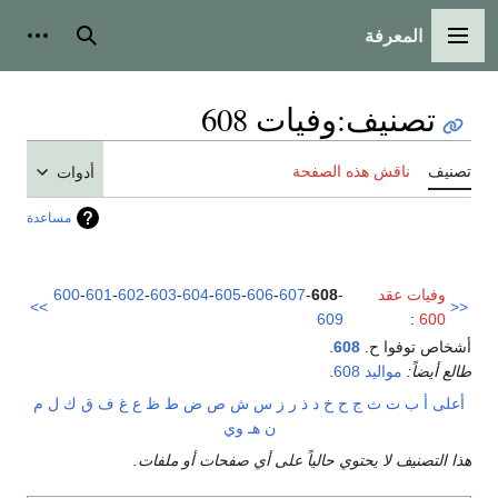
المعرفة
القائمة الرئيسية
بحث
أدوات
تصنيف
:
وفيات 608
تصنيف
ناقش هذه الصفحة
أدوات
مساعدة
وفيات عقد
-
608
-
607
-
606
-
605
-
604
-
603
-
602
-
601
-
600
>>
<<
609
:
600
أشخاص توفوا ح.
608
.
طالع أيضاً:
مواليد 608
.
أعلى
أ
ب
ت
ث
ج
ح
خ
د
ذ
ر
ز
س
ش
ص
ض
ط
ظ
ع
غ
ف
ق
ك
ل
م
ن
هـ
و
ي
هذا التصنيف لا يحتوي حالياً على أي صفحات أو ملفات.