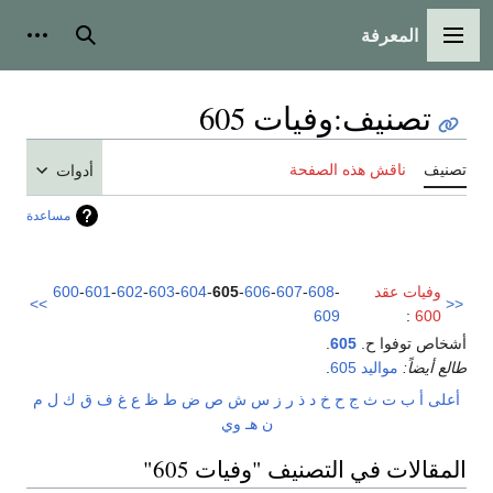
المعرفة
القائمة الرئيسية
بحث
أدوات
تصنيف
:
وفيات 605
تصنيف
ناقش هذه الصفحة
أدوات
مساعدة
وفيات عقد
-
608
-
607
-
606
-
605
-
604
-
603
-
602
-
601
-
600
>>
<<
609
:
600
أشخاص توفوا ح.
605
.
طالع أيضاً:
مواليد 605
.
أعلى
أ
ب
ت
ث
ج
ح
خ
د
ذ
ر
ز
س
ش
ص
ض
ط
ظ
ع
غ
ف
ق
ك
ل
م
ن
هـ
و
ي
المقالات في التصنيف "وفيات 605"