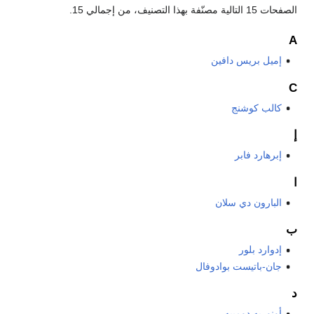
الصفحات 15 التالية مصنّفة بهذا التصنيف، من إجمالي 15.
A
إميل بريس دافين
C
كالب كوشنج
إ
إبرهارد فابر
ا
البارون دي سلان
ب
إدوارد بلور
جان-باتيست بوادوفال
د
أونوريه دومييه