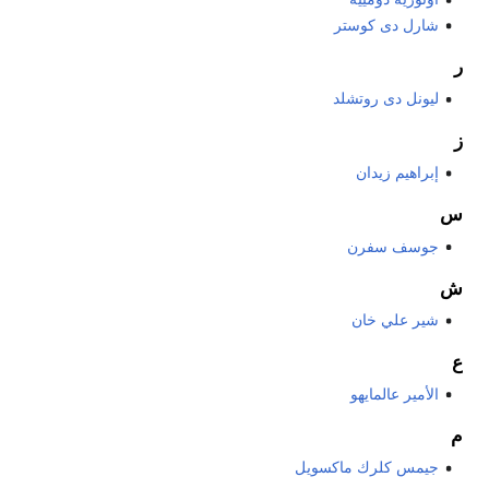
شارل دى كوستر
ر
ليونل دى روتشلد
ز
إبراهيم زيدان
س
جوسف سفرن
ش
شير علي خان
ع
الأمير عالمايهو
م
جيمس كلرك ماكسويل