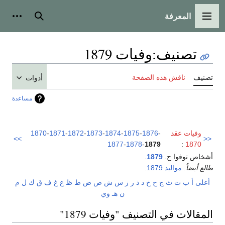
المعرفة
القائمة الرئيسية
بحث
أدوات
تصنيف
:
وفيات 1879
تصنيف
ناقش هذه الصفحة
أدوات
مساعدة
وفيات عقد
-
1876
-
1875
-
1874
-
1873
-
1872
-
1871
-
1870
>>
<<
1877
-
1878
-
1879
:
1870
أشخاص توفوا ح.
1879
.
طالع أيضاً:
مواليد 1879
.
أعلى
أ
ب
ت
ث
ج
ح
خ
د
ذ
ر
ز
س
ش
ص
ض
ط
ظ
ع
غ
ف
ق
ك
ل
م
ن
هـ
و
ي
المقالات في التصنيف "وفيات 1879"