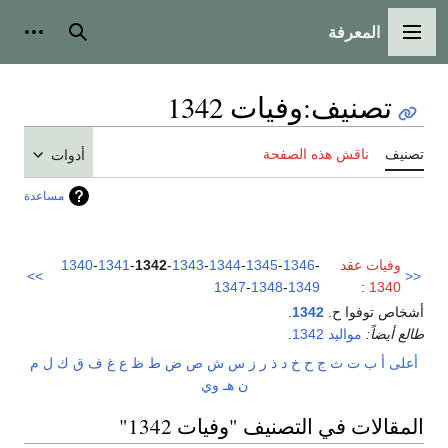
المعرفة
القائمة الرئيسية
بحث
أدوات
تصنيف
:
وفيات 1342
تصنيف
ناقش هذه الصفحة
أدوات
مساعدة
وفيات عقد
-
1346
-
1345
-
1344
-
1343
-
1342
-
1341
-
1340
>>
<<
1347
-
1348
-
1349
:
1340
أشخاص توفوا ح.
1342
.
طالع أيضاً:
مواليد 1342
.
أعلى
أ
ب
ت
ث
ج
ح
خ
د
ذ
ر
ز
س
ش
ص
ض
ط
ظ
ع
غ
ف
ق
ك
ل
م
ن
هـ
و
ي
المقالات في التصنيف "وفيات 1342"