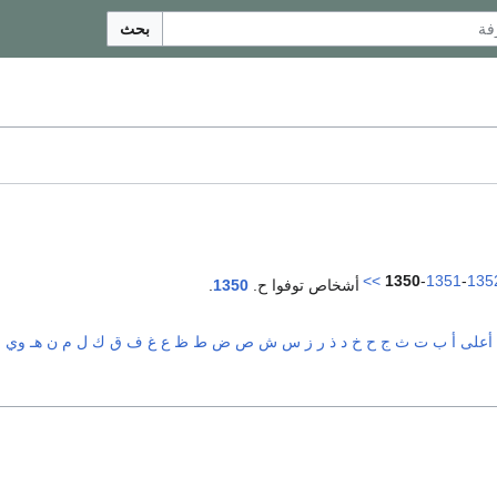
بحث
>>
1350
-
1351
-
135
أشخاص توفوا ح.
1350
.
أعلى
أ
ب
ت
ث
ج
ح
خ
د
ذ
ر
ز
س
ش
ص
ض
ط
ظ
ع
غ
ف
ق
ك
ل
م
ن
هـ
و
ي