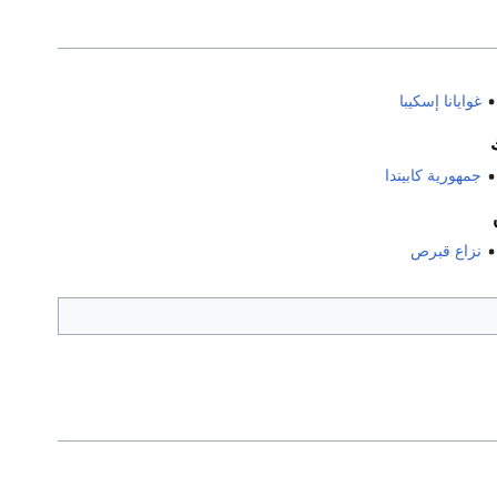
غوايانا إسكيبا
جمهورية كابيندا
نزاع قبرص