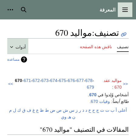
المعرفة
القائمة الرئيسية
بحث
أدوات
تصنيف
:
مواليد 670
تصنيف
ناقش هذه الصفحة
أدوات
مساعدة
مواليد عقد
-
678
-
677
-
676
-
675
-
674
-
673
-
672
-
671
-
670
>>
<<
679
:
670
أشخاص وُلِدوا في
670
.
طالع أيضاً:
وفيات 670
.
أعلى
أ
ب
ت
ث
ج
ح
خ
د
ذ
ر
ز
س
ش
ص
ض
ط
ظ
ع
غ
ف
ق
ك
ل
م
ن
هـ
و
ي
المقالات في التصنيف "مواليد 670"