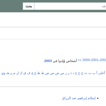
بحث
>>
2000
-
2001
-
200
أشخاص وُلِدوا في
2003
.
أعلى
أ
ب
ت
ث
ج
ح
خ
د
ذ
ر
ز
س
ش
ص
ض
ط
ظ
ع
غ
ف
ق
ك
ل
م
ن
هـ
و
ي
إسلام إبراهيم عبد الرزاق