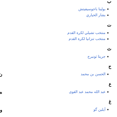
ب
بولينا باجوسيفيتش
بشار الحياري
ت
منتخب تشيلي لكرة القدم
منتخب تنزانيا لكرة القدم
ث
جريتا ثونبرج
ح
الحسن بن محمد
ن
ع
عبد الله محمد عبد القوى
ه
غ
آيلين گو
و