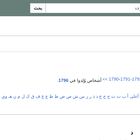
بحث
>>
1790
-
1791
-
179
أشخاص وُلِدوا في
1796
.
أعلى
أ
ب
ت
ث
ج
ح
خ
د
ذ
ر
ز
س
ش
ص
ض
ط
ظ
ع
غ
ف
ق
ك
ل
م
ن
هـ
و
ي
د