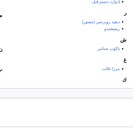
إدوارد دنسترفيل
ر
م
ديفيد روبرتس (مصور)
ريميشيدو
ش
ياكوب شتاينر
ن
غ
مرزا غالب
پ
ك