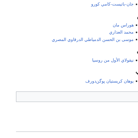
جان-باتيست-كامي كورو
هوراس مان
محمد العذاري
موسى بن الحسن الدمياطي الدرقاوي المصري
نيقولاي الأول من روسيا
يوهان كريستيان پوگن‌دورف