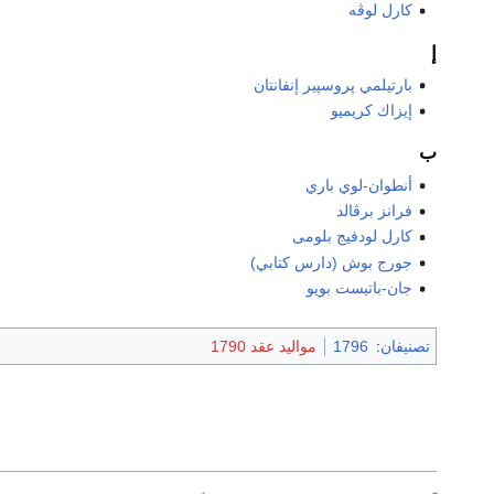
كارل لوڤه
إ
بارتيلمي پروسپير إنفانتان
إيزاك كريميو
ب
أنطوان-لوي باري
فرانز برڤالد
كارل لودفيج بلومى
جورج بوش (دارس كتابي)
جان-باتيست بويو
تصنيفان
:
1796
مواليد عقد 1790