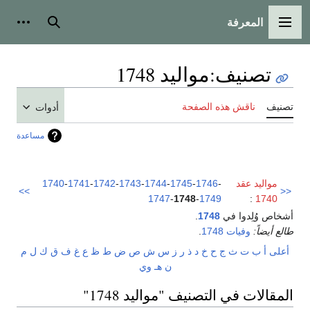
المعرفة
القائمة الرئيسية
بحث
أدوات
تصنيف
:
مواليد 1748
تصنيف
ناقش هذه الصفحة
أدوات
مساعدة
مواليد عقد
-
1746
-
1745
-
1744
-
1743
-
1742
-
1741
-
1740
>>
<<
1747
-
1748
-
1749
:
1740
أشخاص وُلِدوا في
1748
.
طالع أيضاً:
وفيات 1748
.
أعلى
أ
ب
ت
ث
ج
ح
خ
د
ذ
ر
ز
س
ش
ص
ض
ط
ظ
ع
غ
ف
ق
ك
ل
م
ن
هـ
و
ي
المقالات في التصنيف "مواليد 1748"