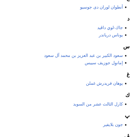
أنطوان لوران دى جوسيو
د
جاك-لوي داڤيد
يوناس درياندر
س
سعود الكبير بن عبد العزيز بن محمد آل سعود
إمانوِل جوزيف سييس
غ
يوهان فريدرش غملن
ك
كارل الثالث عشر من السويد
پ
جون بلايفير
ڤ