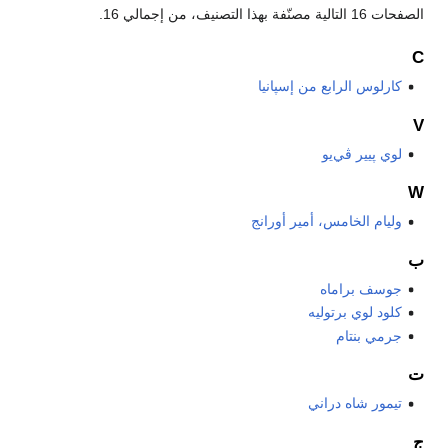
الصفحات 16 التالية مصنّفة بهذا التصنيف، من إجمالي 16.
C
كارلوس الرابع من إسپانيا
V
لوي پيير ڤي‌يو
W
وليام الخامس، أمير أورانج
ب
جوسف براماه
كلود لوي برتوليه
جرمي بنتام
ت
تيمور شاه دراني
ج