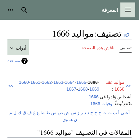
المعرفة
القائمة الرئيسية
بحث
أدوات
تصنيف
:
مواليد 1666
تصنيف
ناقش هذه الصفحة
أدوات
مساعدة
مواليد عقد
-
1666
-
1665
-
1664
-
1663
-
1662
-
1661
-
1660
>>
<<
1667
-
1668
-
1669
:
1660
أشخاص وُلِدوا في
1666
.
طالع أيضاً:
وفيات 1666
.
أعلى
أ
ب
ت
ث
ج
ح
خ
د
ذ
ر
ز
س
ش
ص
ض
ط
ظ
ع
غ
ف
ق
ك
ل
م
ن
هـ
و
ي
المقالات في التصنيف "مواليد 1666"