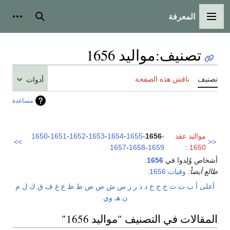
المعرفة
القائمة الرئيسية
بحث
أدوات
تصنيف
:
مواليد 1656
تصنيف
ناقش هذه الصفحة
أدوات
مساعدة
مواليد عقد
-
1656
-
1655
-
1654
-
1653
-
1652
-
1651
-
1650
>>
<<
1657
-
1658
-
1659
:
1650
أشخاص وُلِدوا في
1656
.
طالع أيضاً:
وفيات 1656
.
أعلى
أ
ب
ت
ث
ج
ح
خ
د
ذ
ر
ز
س
ش
ص
ض
ط
ظ
ع
غ
ف
ق
ك
ل
م
ن
هـ
و
ي
المقالات في التصنيف "مواليد 1656"