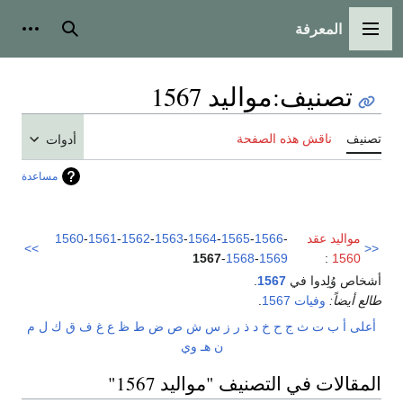
المعرفة
القائمة الرئيسية
بحث
أدوات
تصنيف
:
مواليد 1567
تصنيف
ناقش هذه الصفحة
أدوات
مساعدة
مواليد عقد
-
1566
-
1565
-
1564
-
1563
-
1562
-
1561
-
1560
>>
<<
1567
-
1568
-
1569
:
1560
أشخاص وُلِدوا في
1567
.
طالع أيضاً:
وفيات 1567
.
أعلى
أ
ب
ت
ث
ج
ح
خ
د
ذ
ر
ز
س
ش
ص
ض
ط
ظ
ع
غ
ف
ق
ك
ل
م
ن
هـ
و
ي
المقالات في التصنيف "مواليد 1567"