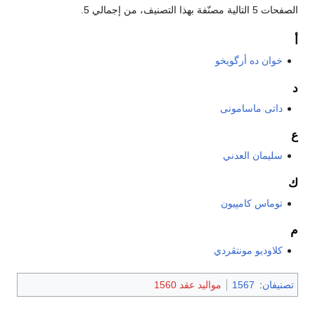
الصفحات 5 التالية مصنّفة بهذا التصنيف، من إجمالي 5.
أ
خوان ده أرگويخو
د
داتى ماسامونى
ع
سليمان العدني
ك
توماس كامپيون
م
كلاوديو مونتڤردي
تصنيفان
:
1567
مواليد عقد 1560