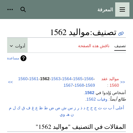
المعرفة
القائمة الرئيسية
بحث
أدوات
تصنيف
:
مواليد 1562
تصنيف
ناقش هذه الصفحة
أدوات
مساعدة
مواليد عقد
-
1566
-
1565
-
1564
-
1563
-
1562
-
1561
-
1560
>>
<<
1567
-
1568
-
1569
:
1560
أشخاص وُلِدوا في
1562
.
طالع أيضاً:
وفيات 1562
.
أعلى
أ
ب
ت
ث
ج
ح
خ
د
ذ
ر
ز
س
ش
ص
ض
ط
ظ
ع
غ
ف
ق
ك
ل
م
ن
هـ
و
ي
المقالات في التصنيف "مواليد 1562"