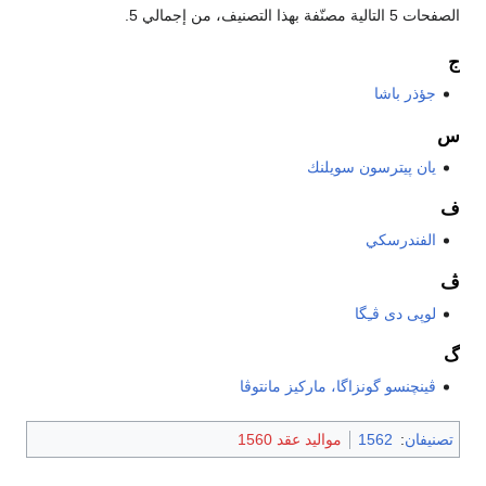
الصفحات 5 التالية مصنّفة بهذا التصنيف، من إجمالي 5.
ج
جؤذر باشا
س
يان پيترسون سويلنك
ف
الفندرسكي
ڤ
لوپى دى ڤـِگا
گ
ڤينچنسو گونزاگا، ماركيز مانتوڤا
تصنيفان
:
1562
مواليد عقد 1560