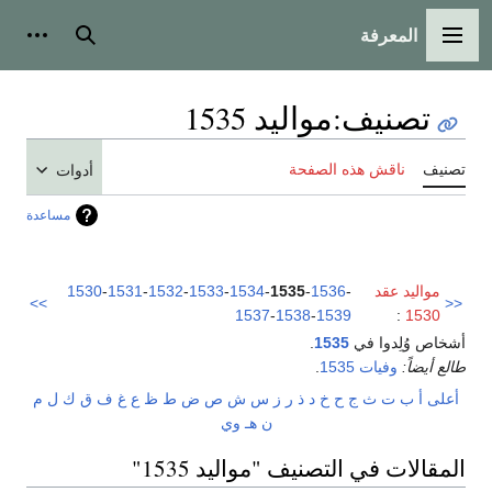
المعرفة
القائمة الرئيسية
بحث
أدوات
تصنيف
:
مواليد 1535
تصنيف
ناقش هذه الصفحة
أدوات
مساعدة
مواليد عقد
-
1536
-
1535
-
1534
-
1533
-
1532
-
1531
-
1530
>>
<<
1537
-
1538
-
1539
:
1530
أشخاص وُلِدوا في
1535
.
طالع أيضاً:
وفيات 1535
.
أعلى
أ
ب
ت
ث
ج
ح
خ
د
ذ
ر
ز
س
ش
ص
ض
ط
ظ
ع
غ
ف
ق
ك
ل
م
ن
هـ
و
ي
المقالات في التصنيف "مواليد 1535"