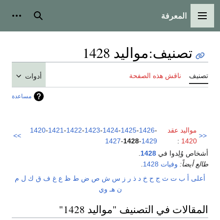
المعرفة
القائمة الرئيسية
بحث
أدوات
تصنيف
:
مواليد 1428
تصنيف
ناقش هذه الصفحة
أدوات
مساعدة
مواليد عقد
-
1426
-
1425
-
1424
-
1423
-
1422
-
1421
-
1420
>>
<<
1427
-
1428
-
1429
:
1420
أشخاص وُلِدوا في
1428
.
طالع أيضاً:
وفيات 1428
.
أعلى
أ
ب
ت
ث
ج
ح
خ
د
ذ
ر
ز
س
ش
ص
ض
ط
ظ
ع
غ
ف
ق
ك
ل
م
ن
هـ
و
ي
المقالات في التصنيف "مواليد 1428"