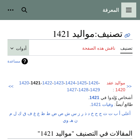
المعرفة
القائمة الرئيسية
بحث
أدوات
تصنيف
:
مواليد 1421
تصنيف
ناقش هذه الصفحة
أدوات
مساعدة
مواليد عقد
-
1426
-
1425
-
1424
-
1423
-
1422
-
1421
-
1420
>>
<<
1427
-
1428
-
1429
:
1420
أشخاص وُلِدوا في
1421
.
طالع أيضاً:
وفيات 1421
.
أعلى
أ
ب
ت
ث
ج
ح
خ
د
ذ
ر
ز
س
ش
ص
ض
ط
ظ
ع
غ
ف
ق
ك
ل
م
ن
هـ
و
ي
المقالات في التصنيف "مواليد 1421"