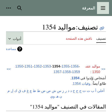
المعرفة
القائمة الرئيسية
بحث
أدوات
تصنيف
:
مواليد 1354
تصنيف
ناقش هذه الصفحة
أدوات
مساعدة
مواليد عقد
-
1356
-
1355
-
1354
-
1353
-
1352
-
1351
-
1350
>>
<<
1357
-
1358
-
1359
:
1350
أشخاص وُلِدوا في
1354
.
طالع أيضاً:
وفيات 1354
.
أعلى
أ
ب
ت
ث
ج
ح
خ
د
ذ
ر
ز
س
ش
ص
ض
ط
ظ
ع
غ
ف
ق
ك
ل
م
ن
هـ
و
ي
المقالات في التصنيف "مواليد 1354"