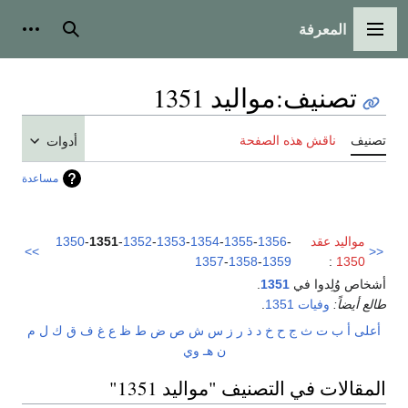
المعرفة
القائمة الرئيسية
بحث
أدوات
تصنيف
:
مواليد 1351
تصنيف
ناقش هذه الصفحة
أدوات
مساعدة
مواليد عقد
-
1356
-
1355
-
1354
-
1353
-
1352
-
1351
-
1350
>>
<<
1357
-
1358
-
1359
:
1350
أشخاص وُلِدوا في
1351
.
طالع أيضاً:
وفيات 1351
.
أعلى
أ
ب
ت
ث
ج
ح
خ
د
ذ
ر
ز
س
ش
ص
ض
ط
ظ
ع
غ
ف
ق
ك
ل
م
ن
هـ
و
ي
المقالات في التصنيف "مواليد 1351"