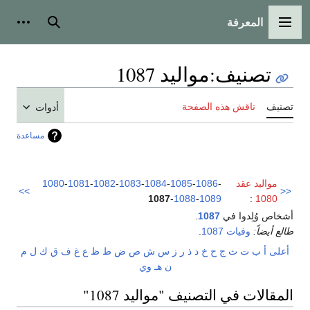
المعرفة
القائمة الرئيسية
بحث
أدوات
تصنيف
:
مواليد 1087
تصنيف
ناقش هذه الصفحة
أدوات
مساعدة
مواليد عقد
-
1086
-
1085
-
1084
-
1083
-
1082
-
1081
-
1080
>>
<<
1087
-
1088
-
1089
:
1080
أشخاص وُلِدوا في
1087
.
طالع أيضاً:
وفيات 1087
.
أعلى
أ
ب
ت
ث
ج
ح
خ
د
ذ
ر
ز
س
ش
ص
ض
ط
ظ
ع
غ
ف
ق
ك
ل
م
ن
هـ
و
ي
المقالات في التصنيف "مواليد 1087"