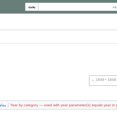
بحث
←
1849
1848
Year by category — used with year parameter(s) equals year in p
معاهد