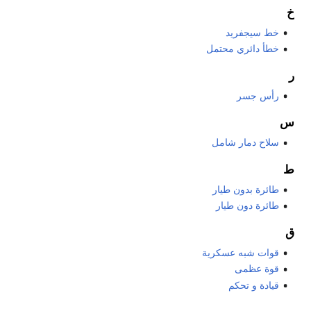
خ
خط سيجفريد
خطأ دائري محتمل
ر
رأس جسر
س
سلاح دمار شامل
ط
طائرة بدون طيار
طائرة دون طيار
ق
قوات شبه عسكرية
قوة عظمى
قيادة و تحكم