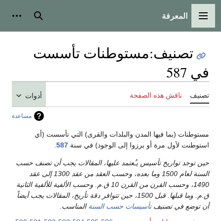
المعرفة
القائمة الرئيسية
بحث
أدوات
تصنيف
:
مستوطنات تأسست
في 587
تصنيف
ناقش هذه الصفحة
أدوات
مساعدة
مستوطنات (بما فيها المدن والبلدات والقرى) التي تأسست (أي
استوطنت لأول مرة أو برزوا إلى الوجود) في سنة
587
.
حين توجد تواريخ تأسيس يـُعتمد عليها، المقالات يجب أن تصنف حسب
السنة لعام 1500 وما بعده، وحسب العقد من عقد 1300 إلى عقد
1490، وحسب القرن من القرن 10 ق.م. وحسب الألفية للألفية الثانية
ق.م. وما قبلها. قبل 1500، حين تتوافر دقة تأريخ، المقالات يجب أيضاً
أن توضع في تصنيف
تأسيسات حسب السنة
المناسب.