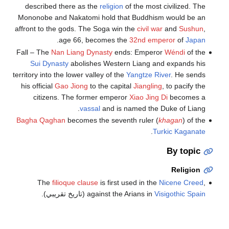
described there as the
religion
of the most civilized. The
Mononobe and Nakatomi hold that Buddhism would be an
affront to the gods. The Soga win the
civil war
and
Sushun
,
.
age 66, becomes the
32nd emperor
of
Japan
Fall – The
Nan Liang Dynasty
ends: Emperor
Wéndi
of the
Sui Dynasty
abolishes Western Liang and expands his
territory into the lower valley of the
Yangtze River
. He sends
his official
Gao Jiong
to the capital
Jiangling
, to pacify the
citizens. The former emperor
Xiao Jing Di
becomes a
vassal
and is named the Duke of Liang.
Bagha Qaghan
becomes the seventh ruler (
khagan
) of the
.
Turkic Kaganate
By topic
Religion
The
filioque clause
is first used in the
Nicene Creed
,
(تاريخ تقريبي).
against the Arians in
Visigothic Spain