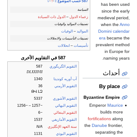
587 حسب الموضوع
v
t
e
has been used
السياسة
since the early
الدول ذات السيادة
–
زعماء الدول
medieval period,
when the
Anno
تصنيفات المواليد والوفيات
Domini
calendar
الوفيات
–
المواليد
era
became the
تصنيفات التأسيسات والانحلالات
prevalent method
انحلالات
–
تأسيسات
in Europe for
587 في التقاويم الأخرى
naming years.
587
التقويم الگريگوري
أحداث
DLXXXVII
1340
آب أوربه كونديتا
By place
36
التقويم الأرمني
ԹՎ ԼԶ
Byzantine Empire
5337
التقويم الآشوري
Emperor
Maurice
−1257 – −1256
التقويم البهائي
builds more
−6
التقويم البنغالي
fortifications
along
1537
التقويم الأمازيغي
the
Danube
frontier,
N/A
سنة العهد الإنگليزي
separating the
1131
التقويم البوذي