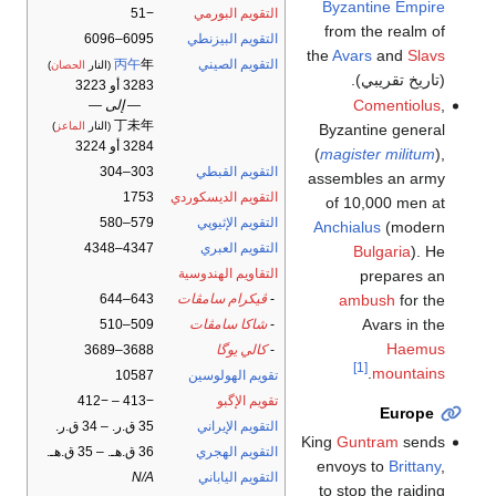
Byzantine Empire
−51
التقويم البورمي
from the realm of
6095–6096
التقويم البيزنطي
the
Avars
and
Slavs
丙午
年
التقويم الصيني
)
الحصان
(النار
(تاريخ تقريبي).
3283 أو 3223
Comentiolus
,
— إلى —
丁未年
)
الماعز
(النار
Byzantine general
3284 أو 3224
(
magister militum
),
303–304
التقويم القبطي
assembles an army
1753
التقويم الديسكوردي
of 10,000 men at
579–580
التقويم الإثيوپي
Anchialus
(modern
4347–4348
التقويم العبري
Bulgaria
). He
التقاويم الهندوسية
prepares an
ambush
for the
643–644
ڤيكرام سامڤات
-
Avars in the
509–510
شاكا سامڤات
-
Haemus
3688–3689
كالي يوگا
-
[1]
.
mountains
10587
تقويم الهولوسين
−413 – −412
تقويم الإگبو
Europe
35 ق.ر. – 34 ق.ر.
التقويم الإيراني
King
Guntram
sends
36 ق.هـ. – 35 ق.هـ.
التقويم الهجري
envoys to
Brittany
,
N/A
التقويم الياباني
to stop the raiding