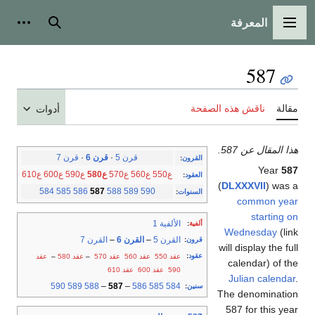
المعرفة
شخصية
بحث
القائمة الرئيسية
587
ناقش هذه الصفحة
مقالة
أدوات
هذا المقال عن 587.
قرن 7
·
قرن 6
·
قرن 5
:
القرون
Year
587
ع610
ع600
ع590
ع580
ع570
ع560
ع550
:
العقود
(
DLXXXVII
) was a
584
585
586
587
588
589
590
:
السنوات
common year
starting on
الألفية 1
:
ألفية
Wednesday
(link
القرن 7
–
القرن 6
–
القرن 5
:
قرون
will display the full
:
عقود
عقد
–
عقد 580
–
عقد 570
عقد 560
عقد 550
calendar) of the
عقد 610
عقد 600
590
Julian calendar
.
590
589
588
–
587
–
586
585
584
:
سنين
The denomination
587 for this year