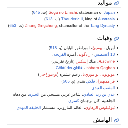
مواليد
)
645
(ت.
Soga no Emishi
, statesman of
Japan
)
613
(ت.
Theuderic II
, king of
Austrasia
)
653
(ت.
Zhang Xingcheng
, chancellor of the
Tang Dynasty
وفيات
)
518
، امبراطور اليابان (و.
يومـِيْ
أبريل -
.
الفرنجة
، أميرة
رادگوند
-
13 أغسطس
(تاريخ تقريبي)
إسكس
، ملك
Æscwine
Göktürks
خاقان
،
Ishbara Qaghan
)
أو-موراجي
، زعيم عشيرة (
مونونوبى نو موري‌يا
)
505
هندي (و.
فلكي
،
ڤراهميهيرا
المثقب العبدي
، من دهاة
الحيرة
، شاعر عربي مسيحي من
عدي بن زيد العبادي
.
كسرى
الجاهلية. كان ترجمان
.
الخليفة المهدي
، العالم الماروني، مستشار
ثيوفيلوس الرهاوي
الهامش