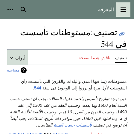
المعرفة
القائمة الرئيسية
بحث
أدوات
تصنيف
:
مستوطنات تأسست
في 544
تصنيف
ناقش هذه الصفحة
أدوات
مساعدة
مستوطنات (بما فيها المدن والبلدات والقرى) التي تأسست (أي
استوطنت لأول مرة أو برزوا إلى الوجود) في سنة
544
.
حين توجد تواريخ تأسيس يـُعتمد عليها، المقالات يجب أن تصنف حسب
السنة لعام 1500 وما بعده، وحسب العقد من عقد 1300 إلى عقد
1490، وحسب القرن من القرن 10 ق.م. وحسب الألفية للألفية الثانية
ق.م. وما قبلها. قبل 1500، حين تتوافر دقة تأريخ، المقالات يجب أيضاً
أن توضع في تصنيف
تأسيسات حسب السنة
المناسب.