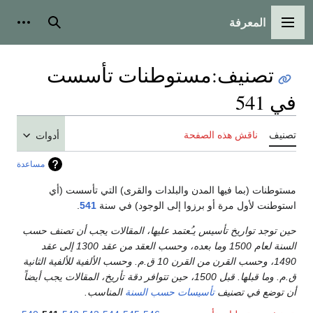
المعرفة
القائمة الرئيسية
بحث
أدوات
تصنيف
:
مستوطنات تأسست
في 541
تصنيف
ناقش هذه الصفحة
أدوات
مساعدة
مستوطنات (بما فيها المدن والبلدات والقرى) التي تأسست (أي
استوطنت لأول مرة أو برزوا إلى الوجود) في سنة
541
.
حين توجد تواريخ تأسيس يـُعتمد عليها، المقالات يجب أن تصنف حسب
السنة لعام 1500 وما بعده، وحسب العقد من عقد 1300 إلى عقد
1490، وحسب القرن من القرن 10 ق.م. وحسب الألفية للألفية الثانية
ق.م. وما قبلها. قبل 1500، حين تتوافر دقة تأريخ، المقالات يجب أيضاً
أن توضع في تصنيف
تأسيسات حسب السنة
المناسب.