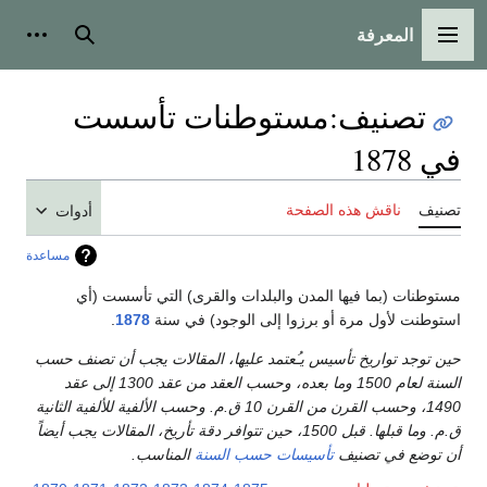
المعرفة
القائمة الرئيسية
بحث
أدوات
تصنيف
:
مستوطنات تأسست
في 1878
تصنيف
ناقش هذه الصفحة
أدوات
مساعدة
مستوطنات (بما فيها المدن والبلدات والقرى) التي تأسست (أي
استوطنت لأول مرة أو برزوا إلى الوجود) في سنة
1878
.
حين توجد تواريخ تأسيس يـُعتمد عليها، المقالات يجب أن تصنف حسب
السنة لعام 1500 وما بعده، وحسب العقد من عقد 1300 إلى عقد
1490، وحسب القرن من القرن 10 ق.م. وحسب الألفية للألفية الثانية
ق.م. وما قبلها. قبل 1500، حين تتوافر دقة تأريخ، المقالات يجب أيضاً
أن توضع في تصنيف
تأسيسات حسب السنة
المناسب.