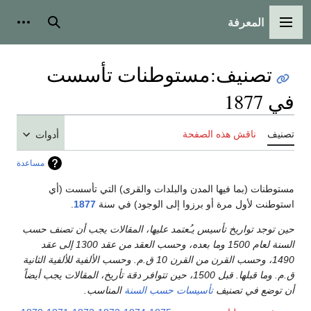
المعرفة
القائمة الرئيسية
بحث
أدوات
تصنيف
:
مستوطنات تأسست
في 1877
تصنيف
ناقش هذه الصفحة
أدوات
مساعدة
مستوطنات (بما فيها المدن والبلدات والقرى) التي تأسست (أي
استوطنت لأول مرة أو برزوا إلى الوجود) في سنة
1877
.
حين توجد تواريخ تأسيس يـُعتمد عليها، المقالات يجب أن تصنف حسب
السنة لعام 1500 وما بعده، وحسب العقد من عقد 1300 إلى عقد
1490، وحسب القرن من القرن 10 ق.م. وحسب الألفية للألفية الثانية
ق.م. وما قبلها. قبل 1500، حين تتوافر دقة تأريخ، المقالات يجب أيضاً
أن توضع في تصنيف
تأسيسات حسب السنة
المناسب.