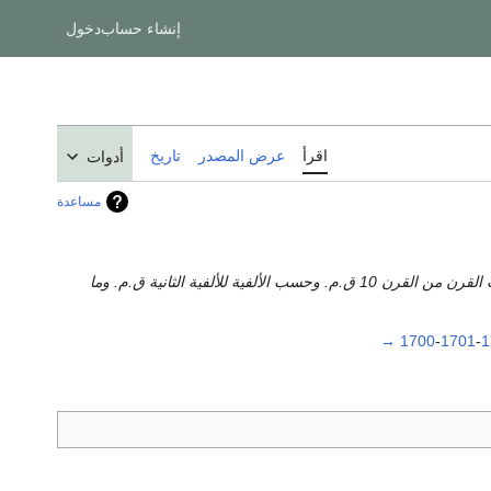
إنشاء حساب
دخول
اقرأ
عرض المصدر
تاريخ
أدوات
مساعدة
حين توجد تواريخ تأسيس يـُعتمد عليها، المقالات يجب أن تصنف حسب السنة لعام 1500 وما بعده، وحسب العقد من عقد 1300 إلى عقد 1490، وحسب القرن من القرن 10 ق.م. وحسب الألفية للألفية الثانية ق.م. وما
→
1700
-
1701
-
1