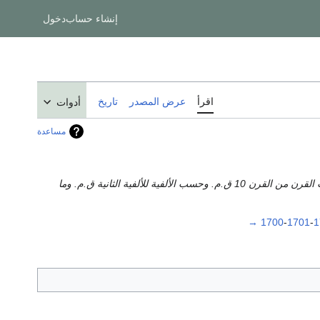
إنشاء حساب
دخول
اقرأ
عرض المصدر
تاريخ
أدوات
مساعدة
حين توجد تواريخ تأسيس يـُعتمد عليها، المقالات يجب أن تصنف حسب السنة لعام 1500 وما بعده، وحسب العقد من عقد 1300 إلى عقد 1490، وحسب القرن من القرن 10 ق.م. وحسب الألفية للألفية الثانية ق.م. وما
→
1700
-
1701
-
1