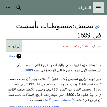
المعرفة
القائمة الرئيسية
بحث
أدوات
تصنيف
:
مستوطنات تأسست
في 1689
تصنيف
ناقش هذه الصفحة
أدوات
مساعدة
مستوطنات (بما فيها المدن والبلدات والقرى) التي تأسست (أي
استوطنت لأول مرة أو برزوا إلى الوجود) في سنة
1689
.
حين توجد تواريخ تأسيس يـُعتمد عليها، المقالات يجب أن تصنف حسب
السنة لعام 1500 وما بعده، وحسب العقد من عقد 1300 إلى عقد
1490، وحسب القرن من القرن 10 ق.م. وحسب الألفية للألفية الثانية
ق.م. وما قبلها. قبل 1500، حين تتوافر دقة تأريخ، المقالات يجب أيضاً
أن توضع في تصنيف
تأسيسات حسب السنة
المناسب.